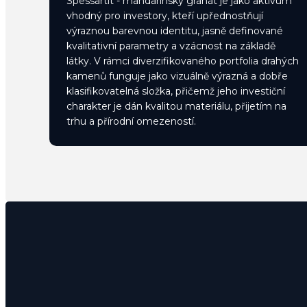
Spessartit - mandarinský granát je jako aktivum
vhodný pro investory, kteří upřednostňují
výraznou barevnou identitu, jasně definované
kvalitativní parametry a vzácnost na základě
látky. V rámci diverzifikovaného portfolia drahých
kamenů funguje jako vizuálně výrazná a dobře
klasifikovatelná složka, přičemž jeho investiční
charakter je dán kvalitou materiálu, přijetím na
trhu a přírodní omezeností.