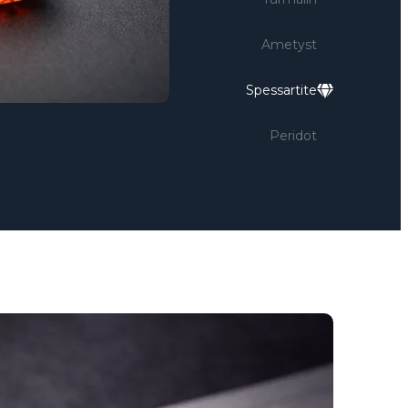
Ametyst
Spessartite
Peridot