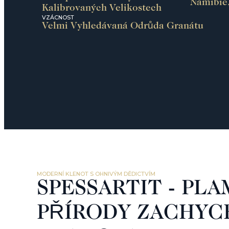
Namibie,
Kalibrovaných Velikostech
VZÁCNOST
Velmi Vyhledávaná Odrůda Granátu
MODERNÍ KLENOT S OHNIVÝM DĚDICTVÍM
SPESSARTIT - PL
PŘÍRODY ZACHYC