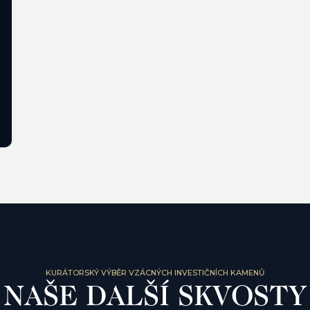
KURÁTORSKÝ VÝBĚR VZÁCNÝCH INVESTIČNÍCH KAMENŮ
NAŠE DALŠÍ SKVOSTY