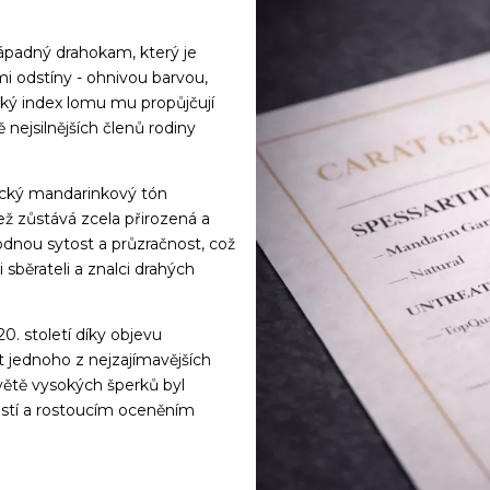
nápadný drahokam, který je
i odstíny - ohnivou barvou,
soký index lomu mu propůjčují
 nejsilnějších členů rodiny
tický mandarinkový tón
ež zůstává zcela přirozená a
odnou sytost a průzračnost, což
 sběrateli a znalci drahých
20. století díky objevu
t jednoho z nejzajímavějších
ětě vysokých šperků byl
stí a rostoucím oceněním