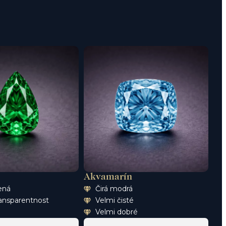
Akvamarín
ená
Čirá modrá
ansparentnost
Velmi čisté
Velmi dobré