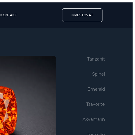
KONTAKT
INVESTOVAT
Tanzanit
Spinel
Emerald
Tsavorite
Akvamarín
Turmalín