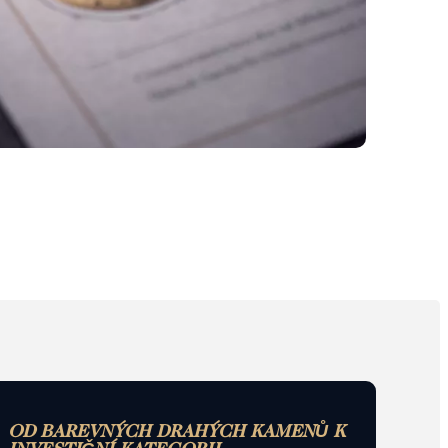
OD BAREVNÝCH DRAHÝCH KAMENŮ K