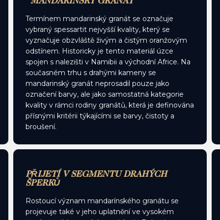
“MANDARINSKÝ GRANÁT”
Termínem mandarinský granát se označuje
vybraný spessartit nejvyšší kvality, který se
vyznačuje obzvláště živým a čistým oranžovým
odstínem. Historicky je tento materiál úzce
spojen s nalezišti v Namibii a východní Africe. Na
současném trhu s drahými kameny se
mandarinský granát neprosadil pouze jako
označení barvy, ale jako samostatná kategorie
kvality v rámci rodiny granátů, která je definována
přísnými kritérii týkajícími se barvy, čistoty a
broušení.
PŘIJETÍ V SEGMENTU DRAHÝCH
ŠPERKŮ
Rostoucí význam mandarínského granátu se
projevuje také v jeho uplatnění ve vysokém