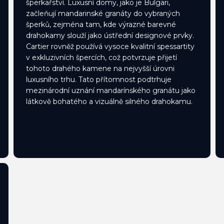
šperkařství. Luxusní domy, jako je Bulgari,
začleňují mandarinské granáty do vybraných
šperků, zejména tam, kde výrazné barevné
drahokamy slouží jako ústřední designové prvky.
Cartier rovněž používá vysoce kvalitní spessartity
v exkluzivních špercích, což potvrzuje přijetí
tohoto drahého kamene na nejvyšší úrovni
luxusního trhu. Tato přítomnost podtrhuje
mezinárodní uznání mandarínského granátu jako
látkově bohatého a vizuálně silného drahokamu.