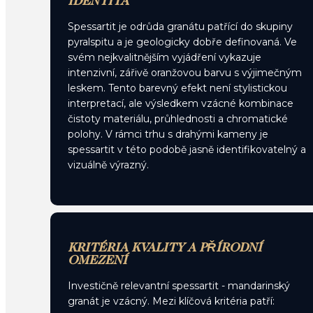
IDENTITA
Spessartit je odrůda granátu patřící do skupiny
pyralspitu a je geologicky dobře definovaná. Ve
svém nejkvalitnějším vyjádření vykazuje
intenzivní, zářivě oranžovou barvu s výjimečným
leskem. Tento barevný efekt není stylistickou
interpretací, ale výsledkem vzácné kombinace
čistoty materiálu, průhlednosti a chromatické
polohy. V rámci trhu s drahými kameny je
spessartit v této podobě jasně identifikovatelný a
vizuálně výrazný.
KRITÉRIA KVALITY A PŘÍRODNÍ
OMEZENÍ
Investičně relevantní spessartit - mandarinský
granát je vzácný. Mezi klíčová kritéria patří: