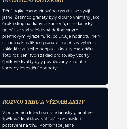
INVESTIČNÍ KATEGORII
Tržní logika mandarínského granátu se vyvíjí
jasně. Zatímco granáty byly dlouho vnímány jako
široká skupina drahých kamenů, mandarinský
granát se stal selektivně definovaným
prémiovým výrazem. To, co určuje hodnotu, není
samotná klasifikace granátu, ale přísný výběr na
základě vizuálního podpisu a kvality materiálu.
Toto rozlišení tvoří základ pro to, aby vzorky
špičkové kvality byly považovány za drahé
kameny investiční hodnoty.
ROZVOJ TRHU A VÝZNAM AKTIV
V posledních letech si mandarinský granát ve
špičkové kvalitě vytváří stále nezávislejší
postavení na trhu. Kombinace jasné