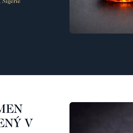
 Nigérie
AMEN
ENÝ V