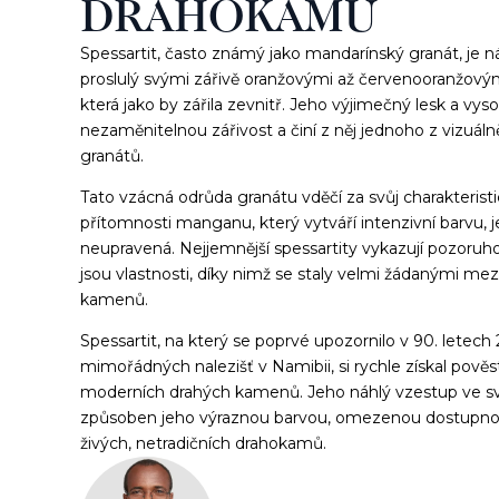
DRAHOKAMU
Spessartit, často známý jako mandarínský granát, je 
proslulý svými zářivě oranžovými až červenooranžovým
která jako by zářila zevnitř. Jeho výjimečný lesk a vy
nezaměnitelnou zářivost a činí z něj jednoho z vizuálně
granátů.
Tato vzácná odrůda granátu vděčí za svůj charakteris
přítomnosti manganu, který vytváří intenzivní barvu, j
neupravená. Nejjemnější spessartity vykazují pozoruh
jsou vlastnosti, díky nimž se staly velmi žádanými mezi
kamenů.
Spessartit, na který se poprvé upozornilo v 90. letech 
mimořádných nalezišť v Namibii, si rychle získal pověs
moderních drahých kamenů. Jeho náhlý vzestup ve sv
způsoben jeho výraznou barvou, omezenou dostupno
živých, netradičních drahokamů.